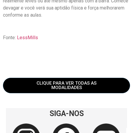
realmente leves ou até mesmo apenas com a barra. Comece
devagar e você verá sua aptidão física e força melhorarem
conforme as aulas.
Fonte:
LessMills
CLIQUE PARA VER TODAS AS
MODALIDADES
SIGA-NOS